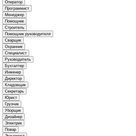
Оператор
Программист
Менеджер
Помощник
Строитель
Помощник руководителя
Сварщик
Охранник
Специалист
Руководитель
Бухгалтер
Инженер
Директор
Кладовщик
Секретарь
Юрист
Грузчик
Уборщик
Дизайнер
Электрик
Повар
Экономист