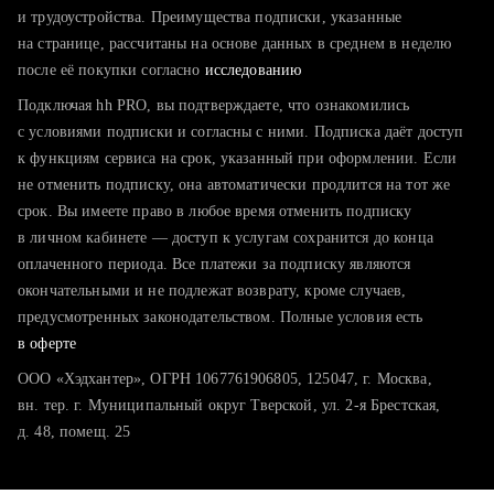
тратите много времени на поиск и вручную поднимаете
и трудоустройства. Преимущества подписки, указанные
резюме
на странице, рассчитаны на основе данных в среднем в неделю
после её покупки согласно
хотите сравнить себя с конкурентами и оценить шансы
исследованию
Подключая hh PRO, вы подтверждаете, что ознакомились
с условиями подписки и согласны с ними. Подписка даёт доступ
к функциям сервиса на срок, указанный при оформлении. Если
не отменить подписку, она автоматически продлится на тот же
срок. Вы имеете право в любое время отменить подписку
в личном кабинете — доступ к услугам сохранится до конца
оплаченного периода. Все платежи за подписку являются
окончательными и не подлежат возврату, кроме случаев,
предусмотренных законодательством. Полные условия есть
в оферте
ООО «Хэдхантер», ОГРН 1067761906805, 125047, г. Москва,
вн. тер. г. Муниципальный округ Тверской, ул. 2-я Брестская,
д. 48, помещ. 25