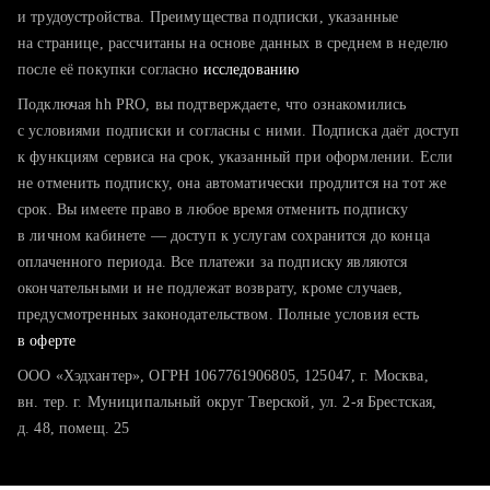
тратите много времени на поиск и вручную поднимаете
и трудоустройства. Преимущества подписки, указанные
резюме
на странице, рассчитаны на основе данных в среднем в неделю
после её покупки согласно
хотите сравнить себя с конкурентами и оценить шансы
исследованию
Подключая hh PRO, вы подтверждаете, что ознакомились
с условиями подписки и согласны с ними. Подписка даёт доступ
к функциям сервиса на срок, указанный при оформлении. Если
не отменить подписку, она автоматически продлится на тот же
срок. Вы имеете право в любое время отменить подписку
в личном кабинете — доступ к услугам сохранится до конца
оплаченного периода. Все платежи за подписку являются
окончательными и не подлежат возврату, кроме случаев,
предусмотренных законодательством. Полные условия есть
в оферте
ООО «Хэдхантер», ОГРН 1067761906805, 125047, г. Москва,
вн. тер. г. Муниципальный округ Тверской, ул. 2-я Брестская,
д. 48, помещ. 25