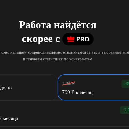
Работа найдётся
скорее
c
юме, напишем сопроводительные, откликнемся за вас в выбранные ко
и покажем статистику по конкурентам
1 195
₽
−3
еделю
799
₽
в месяц
−2 
3 месяца