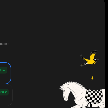
мпании
96
₽
088
₽