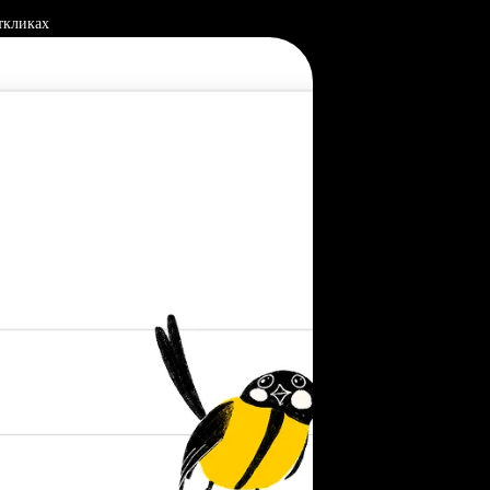
ткликах