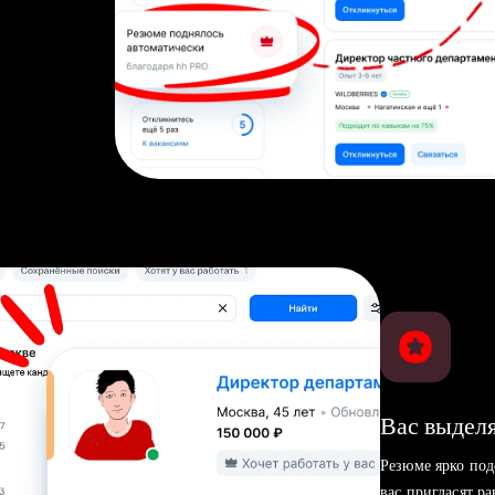
Вас выделя
Резюме ярко под
вас пригласят р