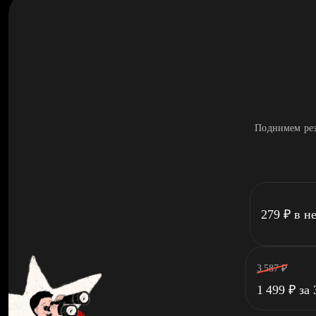
Поднимем рез
279
₽
в н
3 587
₽
1 499
₽
за 