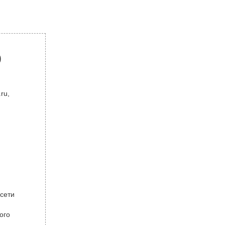
р
ru,
 сети
ого