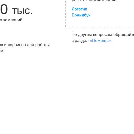
0
тыс.
Логотип
Брендбук
х компаний
+
По другим вопросам обращайт
в раздел
«Помощь»
в и сервисов для работы
ом
Санкт-Петербург
Я
ул. Жуковского, д. 19, особняк
ул