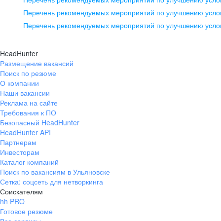
pr@ural.hh.ru
Перечень рекомендуемых мероприятий по улучшению услов
Перечень рекомендуемых мероприятий по улучшению усло
Новосибирск
ул. Большевистская, д. 35,
HeadHunter
помещение 21
Размещение вакансий
Поиск по резюме
+7 383 207-94-64
О компании
pr@nsk.hh.ru
Наши вакансии
Реклама на сайте
Требования к ПО
Безопасный HeadHunter
HeadHunter API
Партнерам
Инвесторам
Каталог компаний
Поиск по вакансиям в Ульяновске
Сетка: соцсеть для нетворкинга
Соискателям
hh PRO
Готовое резюме