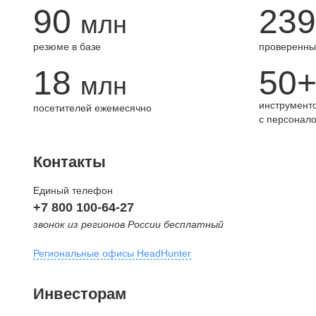
90
239
млн
резюме в базе
проверенны
18
50
млн
инструменто
посетителей ежемесячно
с персонал
Контакты
Единый телефон
+7 800 100-64-27
звонок из регионов России бесплатный
Региональные офисы HeadHunter
Москва
Инвесторам
внутригородская территория