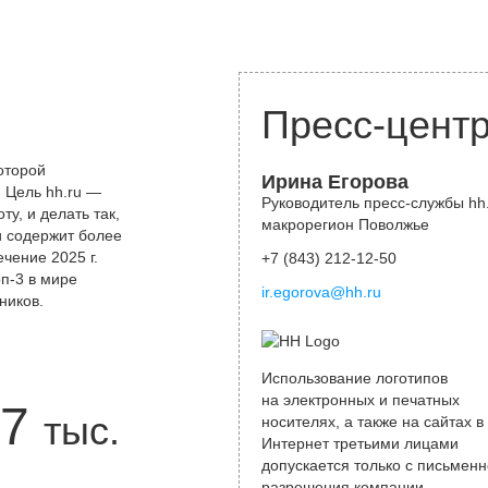
Пресс-цент
оторой
Ирина Егорова
 Цель hh.ru —
Руководитель пресс-службы hh.
у, и делать так,
макрорегион Поволжье
и содержит более
чение 2025 г.
+7 (843) 212-12-50
оп-3 в мире
ir.egorova@hh.ru
ников.
Использование логотипов
на электронных и печатных
7
тыс.
носителях, а также на сайтах в
Интернет третьими лицами
допускается только с письменн
разрешения компании.