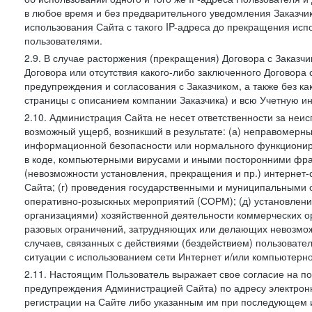
в любое время и без предварительного уведомления Заказчи
использования Сайта с такого IP-адреса до прекращения исп
пользователями.
2.9. В случае расторжения (прекращения) Договора с Заказч
Договора или отсутствия какого-либо заключенного Договора
предупреждения и согласования с Заказчиком, а также без к
страницы с описанием компании Заказчика) и всю Учетную и
2.10. Администрация Сайта не несет ответственности за неи
возможный ущерб, возникший в результате: (а) неправомерн
информационной безопасности или нормального функциониров
в коде, компьютерными вирусами и иными посторонними фраг
(невозможности установления, прекращения и пр.) интернет
Сайта; (г) проведения государственными и муниципальными 
оперативно-розыскных мероприятий (СОРМ); (д) установлени
организациями) хозяйственной деятельности коммерческих о
разовых ограничений, затрудняющих или делающих невозмож
случаев, связанных с действиями (бездействием) пользовате
ситуации с использованием сети Интернет и/или компьютерн
2.11. Настоящим Пользователь выражает свое согласие на п
предупреждения Администрацией Сайта) по адресу электрон
регистрации на Сайте либо указанным им при последующем и