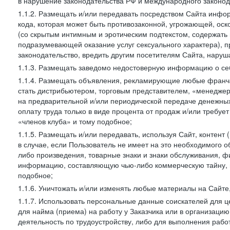
в нарушение законодательства РФ и международного законод
1.1.2. Размещать и/или передавать посредством Сайта инфор
кода, которая может быть противозаконной, угрожающей, оск
(со скрытым интимным и эротическим подтекстом, содержать
подразумевающей оказание услуг сексуального характера), 
законодательство, вредить другим посетителям Сайта, наруша
1.1.3. Размещать заведомо недостоверную информацию о себ
1.1.4. Размещать объявления, рекламирующие любые франча
стать дистрибьютером, торговым представителем, «менедже
на предварительной и/или периодической передаче денежны
оплату труда только в виде процента от продаж и/или требуе
«членов клуба» и тому подобное;
1.1.5. Размещать и/или передавать, используя Сайт, контент
в случае, если Пользователь не имеет на это необходимого 
либо произведения, товарные знаки и знаки обслуживания,
информацию, составляющую чью-либо коммерческую тайну, и
подобное;
1.1.6. Уничтожать и/или изменять любые материалы на Сайте
1.1.7. Использовать персональные данные соискателей для ц
для найма (приема) на работу у Заказчика или в организаци
деятельность по трудоустройству, либо для выполнения рабо