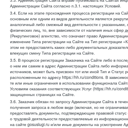
3.3. Администрация Сайта вправе публиковать на Сайтах ин
Администрации Сайта согласно п.3.1. настоящих Условий.
3.4. Если на этапе прохождения процесса регистрации на Сай
основным или одним из видов деятельности является рекрутин
аналогичный либо смежный вид деятельности с указанными, 
физических лиц, то, вне зависимости от наличия иных сфер д
(Рекрутинговое) агентство, что означает право Администраци
изменение Типа регистрации на Сайте на Тип регистрации «К
этом не предоставлять каких-либо документальных доказател
влекущих смену Типа регистрации на Сайте.
3.5. В процессе регистрации Заказчика на Сайте либо в пос
о нем им самим в адрес Администрации Сайта либо информа
источников, может быть присвоен тот или иной Тип и Статус 
расположенным по адресу https://hh.ru/conditions. В зависим
те или иные ограничения в использовании функционала Сайта
Условиям оказания соответствующих Услуг (https://hh.ru/condi
защищенных страницах на Сайте.
3.6. Заказчик обязан по запросу Администрации Сайта в тече
получения запроса в любом виде (включая, но не ограничива
предоставлять документы, подтверждающие правовой статус с
о трудовой деятельности предоставляемые из информацион
на сайте gosuslugi.ru и/или иные документы на усмотрение 