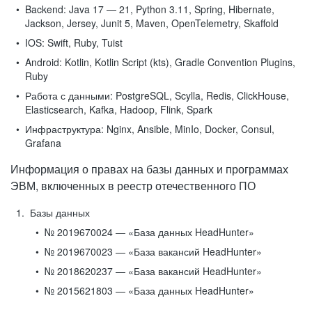
Backend:
Java 17 — 21, Python 3.11, Spring, Hibernate,
Jackson, Jersey, Junit 5, Maven, OpenTelemetry, Skaffold
IOS:
Swift, Ruby, Tuist
Android:
Kotlin, Kotlin Script (kts), Gradle Convention Plugins,
Ruby
Работа с данными:
PostgreSQL, Scylla, Redis, ClickHouse,
Elasticsearch, Kafka, Hadoop, Flink, Spark
Инфраструктура:
Nginx, Ansible, MinIo, Docker, Consul,
Grafana
Информация о правах на базы данных и программах
ЭВМ, включенных в реестр отечественного ПО
Базы данных
№ 2019670024 — «База данных HeadHunter»
№ 2019670023 — «База вакансий HeadHunter»
№ 2018620237 — «База вакансий HeadHunter»
№ 2015621803 — «База данных HeadHunter»