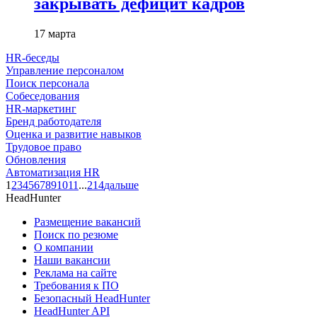
закрывать дефицит кадров
17 марта
HR-беседы
Управление персоналом
Поиск персонала
Собеседования
HR-маркетинг
Бренд работодателя
Оценка и развитие навыков
Трудовое право
Обновления
Автоматизация HR
1
2
3
4
5
6
7
8
9
10
11
...
214
дальше
HeadHunter
Размещение вакансий
Поиск по резюме
О компании
Наши вакансии
Реклама на сайте
Требования к ПО
Безопасный HeadHunter
HeadHunter API