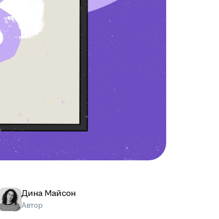
Дина Майсон
Автор