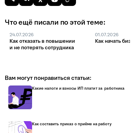
фиксированный оклад без премий
отработанных часов. Если оклад
и надбавок, взносы считают именно с этой
составляет 65 000 ₽ на руки, то сотрудник
суммы.
Что ещё писали по этой теме:
столько и получит, неважно 19 рабочих
Если, помимо оклада, есть премии, бонусы
дней в этом месяце или 21.
24.07.2026
01.07.2026
или другие выплаты, они увеличивают
Как отказать в повышении
Как начать биз
базу для начисления взносов. Поэтому,
и не потерять сотрудника
когда планируете бюджет на найм,
считайте не только оклад из вакансии или
трудового договора, а полную стоимость
сотрудника для компании.
Вам могут понравиться статьи:
Какие налоги и взносы ИП платит за работника
Как составить приказ о приёме на работу