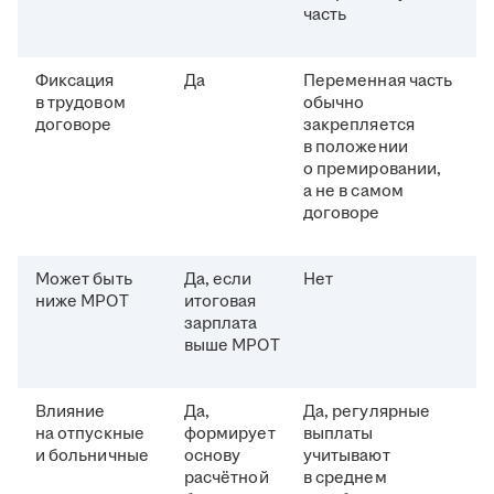
часть
Фиксация
Да
Переменная часть
в трудовом
обычно
договоре
закрепляется
в положении
о премировании,
а не в самом
договоре
Может быть
Да, если
Нет
ниже МРОТ
итоговая
зарплата
выше МРОТ
Влияние
Да,
Да, регулярные
на отпускные
формирует
выплаты
и больничные
основу
учитывают
расчётной
в среднем