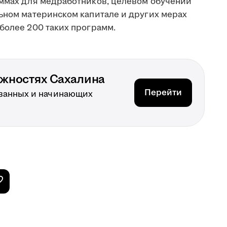
аммах для медработников, целевом обучении
льном материнском капитале и других мерах
более 200 таких программ.
ожностях Сахалина
Перейти
ванных и начинающих