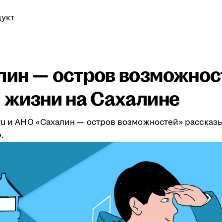
укт
алин — остров возможнос
и жизни на Сахалине
.ru и АНО «Сахалин — остров возможностей» рассказ
.