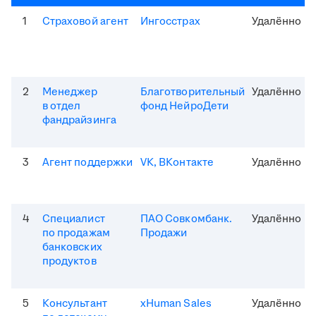
1
Страховой агент
Ингосстрах
Удалённо
2
Менеджер
Благотворительный
Удалённо
в отдел
фонд НейроДети
фандрайзинга
3
Агент поддержки
VK, ВКонтакте
Удалённо
4
Специалист
ПАО Совкомбанк.
Удалённо
по продажам
Продажи
банковских
продуктов
5
Консультант
xHuman Sales
Удалённо