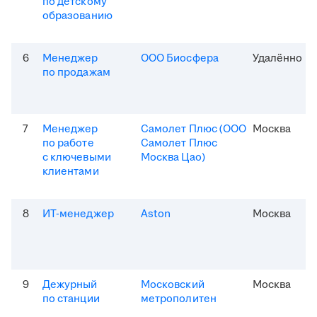
по детскому
образованию
6
Менеджер
ООО Биосфера
Удалённо
по продажам
7
Менеджер
Самолет Плюс (ООО
Москва
по работе
Самолет Плюс
с ключевыми
Москва Цао)
клиентами
8
ИТ-менеджер
Aston
Москва
9
Дежурный
Московский
Москва
по станции
метрополитен