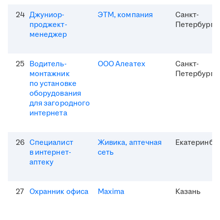
24
Джуниор-
ЭТМ, компания
Санкт-
проджект-
Петербург
менеджер
25
Водитель-
ООО Алеатех
Санкт-
монтажник
Петербург
по установке
оборудования
для загородного
интернета
26
Специалист
Живика, аптечная
Екатеринбу
в интернет-
сеть
аптеку
27
Охранник офиса
Maxima
Казань