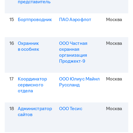
представитель
15
Бортпроводник
ПАО Аэрофлот
Москва
16
Охранник
ООО Частная
Москва
в особняк
охранная
организация
Проджект-9
17
Координатор
ООО Юлиус Майнл
Москва
сервисного
Руссланд
отдела
18
Администратор
ООО Тесис
Москва
сайтов