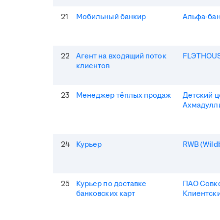
21
Мобильный банкир
Альфа-ба
22
Агент на входящий поток
FLЭTHOU
клиентов
23
Менеджер тёплых продаж
Детский 
Ахмадулл
24
Курьер
RWB (Wildb
25
Курьер по доставке
ПАО Совк
банковских карт
Клиентски