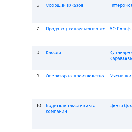
6
Сборщик заказов
Пятёрочка
7
Продавец-консультант авто
АО Рольф
8
Кассир
Кулинарна
Караваев
9
Оператор на производство
Мясницки
10
Водитель такси на авто
Центр Дос
компании