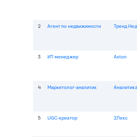
2
Агент по недвижимости
Тренд Не
3
ИТ-менеджер
Aston
4
Маркетолог-аналитик
Аналитик
5
UGC-креатор
2Лекс