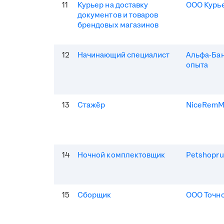
11
Курьер на доставку
ООО Курь
документов и товаров
брендовых магазинов
12
Начинающий специалист
Альфа-Бан
опыта
13
Стажёр
NiceRem
14
Ночной комплектовщик
Petshopru
15
Сборщик
ООО Точно