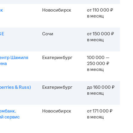
нк
Новосибирск
от 110 000 ₽
в месяц
SE
Сочи
от 150 000 ₽
в месяц
центр Шамиля
Екатеринбург
100 000 —
ина
250 000 ₽
в месяц
erries & Russ)
Екатеринбург
до 160 000 ₽
в месяц
омбанк.
Новосибирск
от 171 000 ₽
й сервис
в месяц