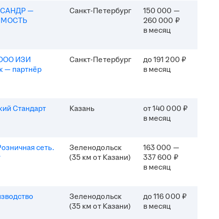
КСАНДР —
Санкт-Петербург
150 000 —
ИМОСТЬ
260 000 ₽
в месяц
(ООО ИЗИ
Санкт-Петербург
до 191 200 ₽
к — партнёр
в месяц
кий Стандарт
Казань
от 140 000 ₽
в месяц
озничная сеть.
Зеленодольск
163 000 —
т
(35 км от Казани)
337 600 ₽
в месяц
изводство
Зеленодольск
до 116 000 ₽
(35 км от Казани)
в месяц