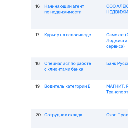
16
Начинающий агент
ООО АЛЕ
по недвижимости
НЕДВИЖ
17
Курьер на велосипеде
Самокат 
Лоджисти
сервиса)
18
Специалист по работе
Банк Русс
с клиентами банка
19
Водитель категории Е
МАГНИТ, Р
Транспор
20
Сотрудник склада
Ozon Про