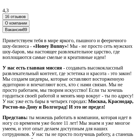
4,3
16 отзывов
О компании
Вакансии
89
Приветствуем тебя в мире яркого, пышного и фееричного
шоу-бизнеса -
«Honey Bunny»
! Мы - не просто сеть мужских
шоу-баров, мы настоящее развлекательное царство, где
воплощаются самые смелые и креативные идеи!
У нас есть главная миссия
- создавать высококлассный
развлекательный контент, где эстетика и красота - это закон!
Мы создаем шедевры, которые оставляют восторженную
аудиторию и впечатляют всех, кто с нами связан. Мы не
просто работаем, мы творим искусство! Если ты хочешь
гордиться своей работой и менять мир вокруг - ты по адресу!
У нас уже есть бары в четырех городах:
Москва, Краснодар,
Ростов-на-Дону и Волгоград! И это не предел!
Представь:
ты можешь работать в компании, которая идет в
ногу со временем уже более 11 лет! Мы знаем и уже многое
умеем, и этот опыт делаем доступным для наших
сотрудников. У нас ты не просто получишь работу, а станешь