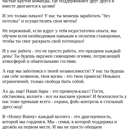
частью крутой команды, где поддерживают друг друга и
вместе двигаются к целям!
И это только начало! У нас ты можешь заработать "без
потолка" и осуществлять свои мечты!
Не переживай, если вдруг у тебя недостаточно опыта, мы
обучим всем необходимым навыкам и оплатим стажировки,
чтобы ты смог раскрыть свой потенциал!
И у нас работа - это не просто работа, это праздник каждый
день! Ты будешь окружен сияющими огнями, потрясающей
атмосферой и обаятельными гостями.
А еще мы заботимся о твоей независимости! У нас ты будешь
сам себе хозяином, твоя жизнь - это твои правила! Никаких
ограничений, только свобода быть собой.
Ах да, еще! Наши бары - это премиум-класс! Гости,
обстановка, коллеги - все на высшем уровне! И безопасность у
нас тоже превыше всего - охрана, фэйс-контроль и стильный
дресс-код!
В «Honey Bunny» каждый коллега - это драгоценность,
которой мы гордимся. Мы - семья, в которой поддержка и
дружба на первом месте. И мы не просто обещаем