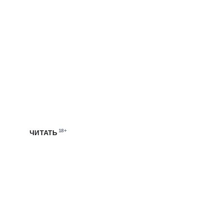
ЭТО МТС
Мы запустили собственный блог, чтобы рассказывать
о жизни и работе в цифровой экосистеме МТС
18+
ЧИТАТЬ