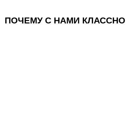
ПОЧЕМУ С НАМИ КЛАССНО
Работа над интересными
задачами, которые
развивают тебя,
компанию и мир
Запустили метавселенную, создаём цифровых
аватаров и развиваем новую пользовательскую
видеоплатформу