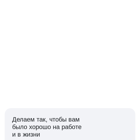
Приветствуем новые
идеи и ценим вклад
каждого
250+ продуктов, в которых можно качать экспертизу
и развивать технологии будущего
Делаем так, чтобы вам
было хорошо на работе
и в жизни