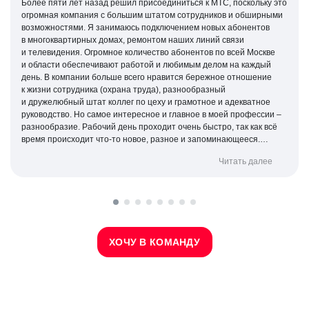
Более пяти лет назад решил присоединиться к МТС, поскольку это
огромная компания с большим штатом сотрудников и обширными
возможностями. Я занимаюсь подключением новых абонентов
в многоквартирных домах, ремонтом наших линий связи
и телевидения. Огромное количество абонентов по всей Москве
и области обеспечивают работой и любимым делом на каждый
день. В компании больше всего нравится бережное отношение
к жизни сотрудника (охрана труда), разнообразный
и дружелюбный штат коллег по цеху и грамотное и адекватное
руководство. Но самое интересное и главное в моей профессии –
разнообразие. Рабочий день проходит очень быстро, так как всё
время происходит
что-то
новое, разное и запоминающееся.
Каждая заявка позволяет улучшить мою профессиональную
Читать далее
квалификацию и вырасти как специалист.
ХОЧУ В КОМАНДУ