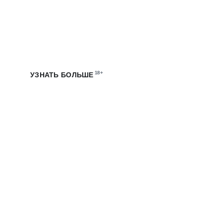
СТАЖИРОВКИ В МТС
Погрузись в цифровую экосистему МТС, участвуй
в создании технологичных продуктов и получай опыт
на оплачиваемых стажировках
18+
УЗНАТЬ БОЛЬШЕ