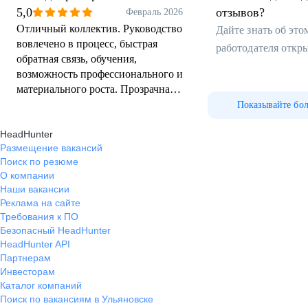
клиентами
5,0
отзывов?
Февраль 2026
Отличный коллектив. Руководство
Дайте знать об эт
вовлечено в процесс, быстрая
работодателя откр
обратная связь, обучения,
возможность профессионального и
материального роста. Прозрачная
мотивация, работа на результат.
Показывайте бо
HeadHunter
Размещение вакансий
Поиск по резюме
О компании
Наши вакансии
Реклама на сайте
Требования к ПО
Безопасный HeadHunter
HeadHunter API
Партнерам
Инвесторам
Каталог компаний
Поиск по вакансиям в Ульяновске