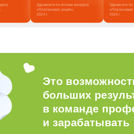
курса
Здравсити по итогам конкурса
Здравсити по 
,
«Платиновая унция»,
«Платиновая 
2024 г.
2024 г.
Это возможност
больших результ
в команде проф
и зарабатывать