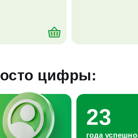
осто цифры:
23
года успешно