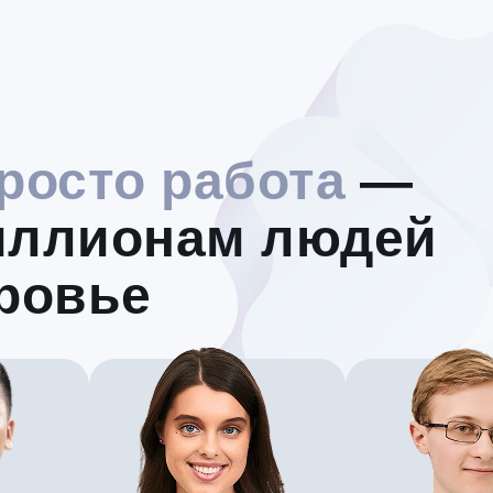
росто работа
—
иллионам людей
ровье