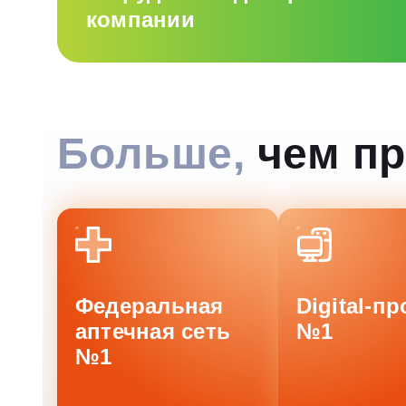
компании
Больше,
чем пр
Федеральная
Digital-пр
аптечная сеть
№1
№1