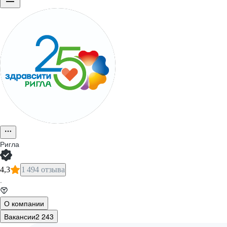
Ригла
4,3
1 494 отзыва
·
О компании
Вакансии
2 243