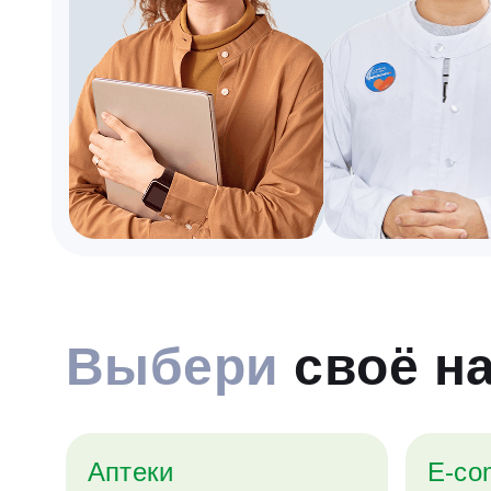
Выбери
своё н
Аптеки
E-co