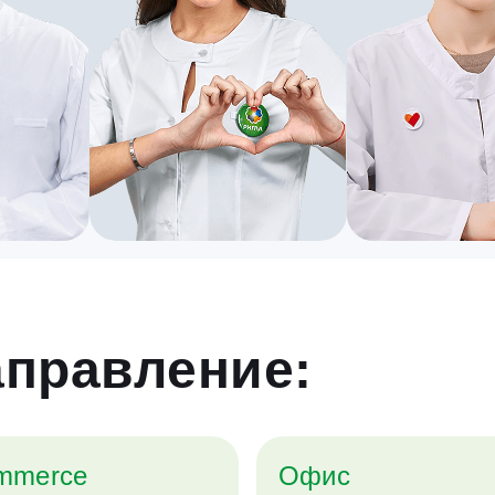
аправление:
mmerce
Офис