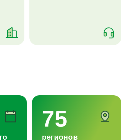
75
го
регионов