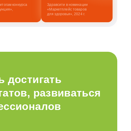
итогам конкурса
Здравсити в номинации
унция»,
«Маркетплейс товаров
для здоровья», 2024 г.
ь достигать
атов, развиваться
ессионалов