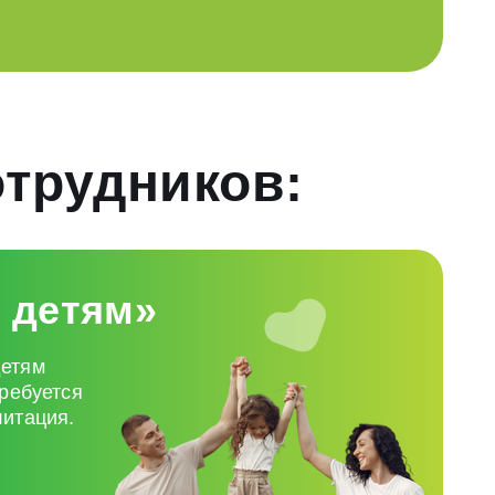
отрудников:
 детям»
детям
требуется
литация.