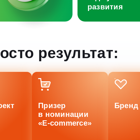
развития
осто результат:
оект
Призер
Бренд
в номинации
«E-commerce»