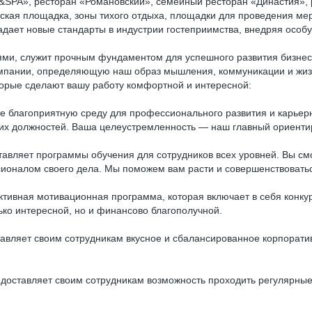
t&SPA», ресторан «Романовский», семейный ресторан «Династия», р
тская площадка, зоны тихого отдыха, площадки для проведения ме
задает новые стандарты в индустрии гостеприимства, внедряя особ
ями, служит прочным фундаментом для успешного развития бизнес
омпании, определяющую наш образ мышления, коммуникации и жиз
торые сделают вашу работу комфортной и интересной:
е благоприятную среду для профессионального развития и карьер
их должностей. Ваша целеустремленность — наш главный ориенти
авляет программы обучения для сотрудников всех уровней. Вы см
ионалом своего дела. Мы поможем вам расти и совершенствоватьс
тивная мотивационная программа, которая включает в себя конкур
ько интересной, но и финансово благополучной.
авляет своим сотрудникам вкусное и сбалансированное корпорати
доставляет своим сотрудникам возможность проходить регулярные