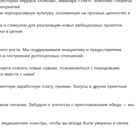
есторан-терраса «Аляска», аквапарк «Улёт», комплекс «Imperial
роприятий.
ую корпоративную культуру, основанную на прочных ценностях и
а и стимулом для реализации новых амбициозных проектов.
ни в целом.
ного роста. Мы поддерживаем инициативу и предоставляем
р в построении долгосрочных отношений.
ожете освоить новые навыки, познакомиться с передовыми
я вместе с нами!
ентную заработную плату, премии, бонусы и другие приятные
вное питание. Забудьте о хлопотах с приготовлением обеда — мы
 медицинские осмотры, чтобы вы всегда были уверены в своем