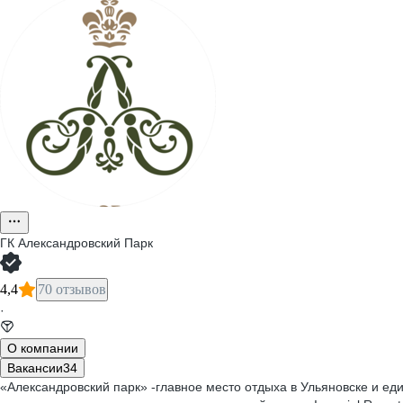
ГК Александровский Парк
4,4
70 отзывов
·
О компании
Вакансии
34
«Александровский парк» -главное место отдыха в Ульяновске и ед