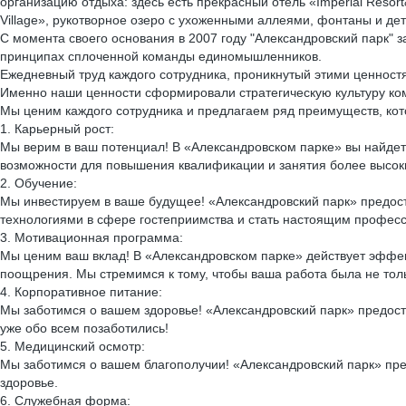
организацию отдыха: здесь есть прекрасный отель «Imperial Resor
Village», рукотворное озеро с ухоженными аллеями, фонтаны и де
С момента своего основания в 2007 году "Александровский парк" 
принципах сплоченной команды единомышленников.
Ежедневный труд каждого сотрудника, проникнутый этими ценност
Именно наши ценности сформировали стратегическую культуру к
Мы ценим каждого сотрудника и предлагаем ряд преимуществ, ко
1. Карьерный рост:
Мы верим в ваш потенциал! В «Александровском парке» вы найдет
возможности для повышения квалификации и занятия более высок
2. Обучение:
Мы инвестируем в ваше будущее! «Александровский парк» предост
технологиями в сфере гостеприимства и стать настоящим професс
3. Мотивационная программа:
Мы ценим ваш вклад! В «Александровском парке» действует эффек
поощрения. Мы стремимся к тому, чтобы ваша работа была не тол
4. Корпоративное питание:
Мы заботимся о вашем здоровье! «Александровский парк» предост
уже обо всем позаботились!
5. Медицинский осмотр:
Мы заботимся о вашем благополучии! «Александровский парк» пре
здоровье.
6. Служебная форма: