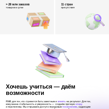
> 28 млн заказов
11 стран
товаров в сутки
присутствия
Хочешь учиться — даём
возможности
RWB для тех, кто стремится быть заметным и
влиять
на результат. Для тех,
кому важна стабильность и уверенность — создаём прочную
опору
и перспективы. Мы открываем доступ к передовым
технологиям
, задающим