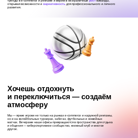
тренды в e-commerce и рекламе и верим в безграничный
рост
команды,
открывая возможности и
вариативность
для профессионального и личного
развития.
Хочешь отдохнуть
и переключиться — создаём
атмосферу
Мы — яркие игроки не только на рынках e‑commerce и наружной рекламы,
но и на волейбольных турнирах, забегах, футбольных и хоккейных
матчах. Вечерами наши офисы превращаются в пространства для отдыха
и общения — киберспортивное сообщество, книжный клуб и многое
другое.