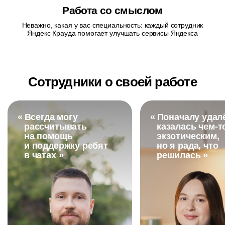
Работа со смыслом
Неважно, какая у вас специальность: каждый сотрудник
Яндекс Крауда помогает улучшать сервисы Яндекса
Сотрудники о своей работе
«
Всегда могу
«
Поначалу удал
рассчитывать
казалась
чем-т
на помощь
экзотическим,
и поддержку ребят
но я рада, что
в чатах »
решилась »