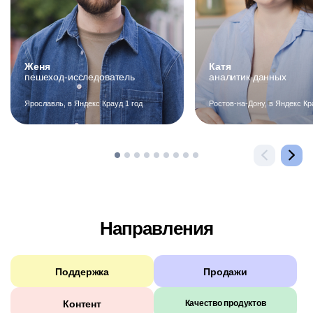
Женя
Катя
пешеход-исследователь
аналитик данных
Ярославль, в Яндекс Крауд 1 год
Ростов-на-Дону, в Яндекс Кр
Направления
Поддержка
Продажи
Контент
Качество продуктов