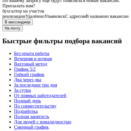
По вашему запросу ещё будут появляться новые вакансии.
Присылать вам?
бухгалтер на участок
реализации
Удалённо
Ульяновск
С адресом
В названии вакансии
В мессенджер
На почту
Быстрые фильтры подбора вакансий
Без опыта работы
Вечерняя и ночная
Вахтовый метод
График 5/2
Гибкий график
Два через два
За последние три дня
За сутки
От прямых работодателей
Полный день
По совместительству
Подработка
Полная занятость
Для людей с инвалидностью
Сменный график