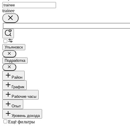
trainee
Ульяновск
Подработка
Район
График
Рабочие часы
Опыт
Уровень дохода
Ещё фильтры