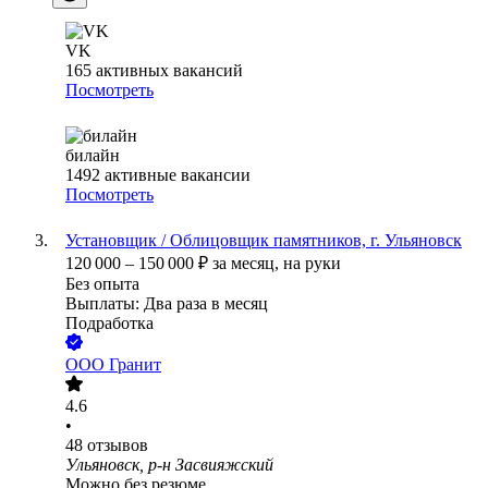
VK
165
активных вакансий
Посмотреть
билайн
1492
активные вакансии
Посмотреть
Установщик / Облицовщик памятников, г. Ульяновск
120 000
–
150 000
₽
за месяц,
на руки
Без опыта
Выплаты: Два раза в месяц
Подработка
ООО
Гранит
4.6
•
48
отзывов
Ульяновск, р-н Засвияжский
Можно без резюме