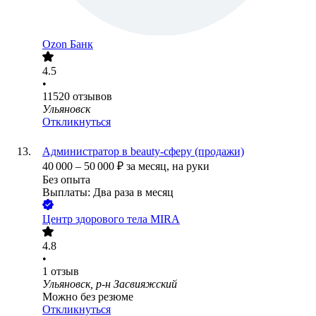
Ozon Банк
4.5
•
11520
отзывов
Ульяновск
Откликнуться
Администратор в beauty-сферу (продажи)
40 000
–
50 000
₽
за месяц,
на руки
Без опыта
Выплаты: Два раза в месяц
Центр здорового тела MIRA
4.8
•
1
отзыв
Ульяновск, р-н Засвияжский
Можно без резюме
Откликнуться