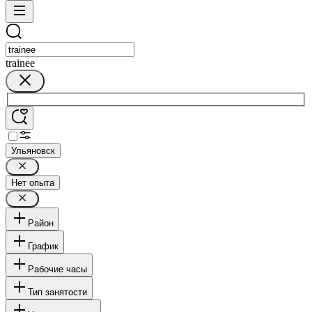
trainee
Ульяновск
Нет опыта
Район
График
Рабочие часы
Тип занятости