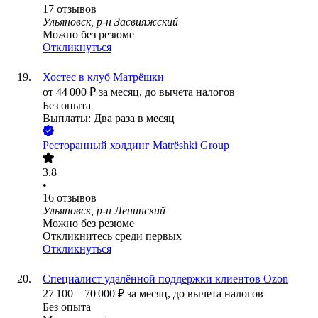
17
отзывов
Ульяновск, р-н Засвияжский
Можно без резюме
Откликнуться
Хостес в клуб Матрёшки
от
44 000
₽
за месяц,
до вычета налогов
Без опыта
Выплаты: Два раза в месяц
Ресторанный холдинг Matrёshki Group
3.8
•
16
отзывов
Ульяновск, р-н Ленинский
Можно без резюме
Откликнитесь среди первых
Откликнуться
Специалист удалённой поддержки клиентов Ozon
27 100
–
70 000
₽
за месяц,
до вычета налогов
Без опыта