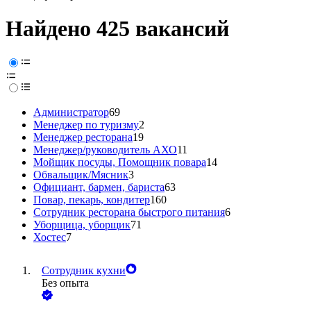
Найдено 425 вакансий
Администратор
69
Менеджер по туризму
2
Менеджер ресторана
19
Менеджер/руководитель АХО
11
Мойщик посуды, Помощник повара
14
Обвальщик/Мясник
3
Официант, бармен, бариста
63
Повар, пекарь, кондитер
160
Сотрудник ресторана быстрого питания
6
Уборщица, уборщик
71
Хостес
7
Сотрудник кухни
Без опыта