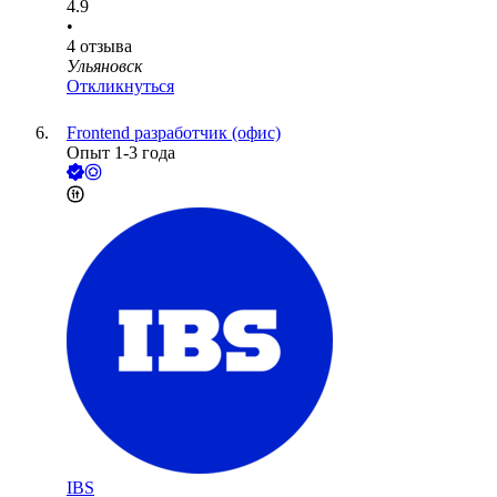
4.9
•
4
отзыва
Ульяновск
Откликнуться
Frontend разработчик (офис)
Опыт 1-3 года
IBS