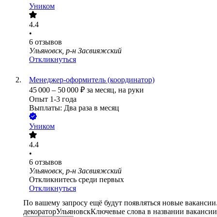
Уником
4.4
•
6
отзывов
Ульяновск, р-н Засвияжский
Откликнуться
Менеджер-оформитель (координатор)
45 000
–
50 000
₽
за месяц,
на руки
Опыт 1-3 года
Выплаты: Два раза в месяц
Уником
4.4
•
6
отзывов
Ульяновск, р-н Засвияжский
Откликнитесь среди первых
Откликнуться
По вашему запросу ещё будут появляться новые вакансии
декоратор
Ульяновск
Ключевые слова в названии вакансии