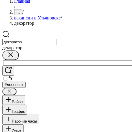
Главная
/
/
...
вакансии в Ульяновске
/
декоратор
декоратор
Ульяновск
Район
График
Рабочие часы
Опыт