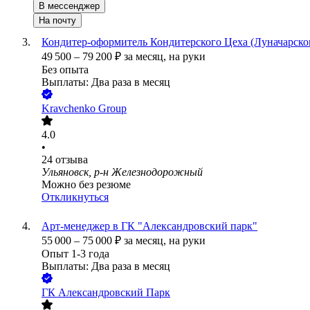
В мессенджер
На почту
Кондитер-оформитель Кондитерского Цеха (Луначарског
49 500
–
79 200
₽
за месяц,
на руки
Без опыта
Выплаты: Два раза в месяц
Kravchenko Group
4.0
•
24
отзыва
Ульяновск, р-н Железнодорожный
Можно без резюме
Откликнуться
Арт-менеджер в ГК "Александровский парк"
55 000
–
75 000
₽
за месяц,
на руки
Опыт 1-3 года
Выплаты: Два раза в месяц
ГК Александровский Парк