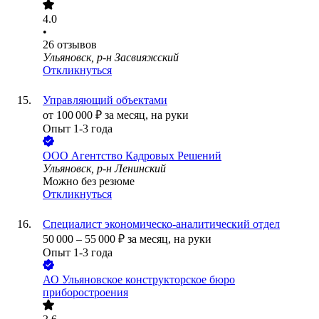
4.0
•
26
отзывов
Ульяновск, р-н Засвияжский
Откликнуться
Управляющий объектами
от
100 000
₽
за месяц,
на руки
Опыт 1-3 года
ООО
Агентство Кадровых Решений
Ульяновск, р-н Ленинский
Можно без резюме
Откликнуться
Специалист экономическо-аналитический отдел
50 000
–
55 000
₽
за месяц,
на руки
Опыт 1-3 года
АО
Ульяновское конструкторское бюро
приборостроения