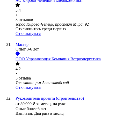
АО
Кирово-Чепецкий хлебокомбинат
3.4
•
8
отзывов
город Кирово-Чепецк, проспект Мира, 92
Откликнитесь среди первых
Откликнуться
Мастер
Опыт 3-6 лет
ООО
Управляющая Компания Ветроэнергетика
4.2
•
3
отзыва
Тольятти, р-н Автозаводский
Откликнуться
Руководитель проекта (строительство)
от
80 000
₽
за месяц,
на руки
Опыт более 6 лет
Выплаты: Два раза в месяц