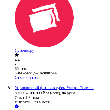
Суточно.ру
4.4
•
60
отзывов
Ульяновск, р-н Ленинский
Откликнуться
Управляющий фитнес-клубом Ультра_Спартак
80 000
–
160 000
₽
за месяц,
на руки
Опыт 1-3 года
Выплаты: Раз в месяц