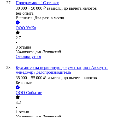
Программист 1С стажер
30 000
–
50 000
₽
за месяц,
до вычета налогов
Без опыта
Выплаты: Два раза в месяц
ООО
УмКо
2.7
•
3
отзыва
Ульяновск, р-н Ленинский
Откликнуться
Бухгалтер на первичную документацию / Аккаунт-
менеджер / делопроизводитель
35 000
–
55 000
₽
за месяц,
до вычета налогов
Без опыта
ООО
Событие
4.2
•
1
отзыв
Ульяновск, р-н Ленинский