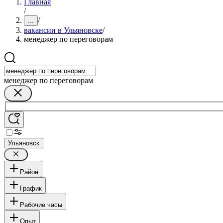
Главная
/
/
...
вакансии в Ульяновске
/
менеджер по переговорам
менеджер по переговорам
Ульяновск
Район
График
Рабочие часы
Опыт