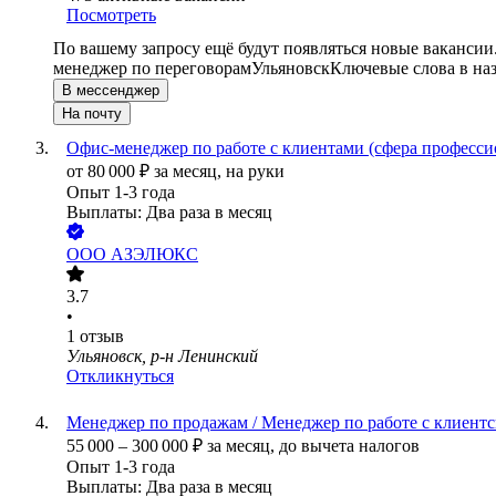
Посмотреть
По вашему запросу ещё будут появляться новые вакансии
менеджер по переговорам
Ульяновск
Ключевые слова в на
В мессенджер
На почту
Офис-менеджер по работе с клиентами (сфера професси
от
80 000
₽
за месяц,
на руки
Опыт 1-3 года
Выплаты: Два раза в месяц
ООО
АЗЭЛЮКС
3.7
•
1
отзыв
Ульяновск, р-н Ленинский
Откликнуться
Менеджер по продажам / Менеджер по работе с клиентс
55 000
–
300 000
₽
за месяц,
до вычета налогов
Опыт 1-3 года
Выплаты: Два раза в месяц