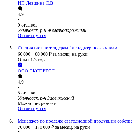
ИП
Левшина Л.В.
4.9
•
9
отзывов
Ульяновск, р-н Железнодорожный
Откликнуться
Специалист по тендерам / менеджер по закупкам
60 000
–
80 000
₽
за месяц,
на руки
Опыт 1-3 года
ООО
ЭКСПРЕСС
4.9
•
5
отзывов
Ульяновск, р-н Засвияжский
Можно без резюме
Откликнуться
Менеджер по продаже светодиодной продукции собств
70 000
–
170 000
₽
за месяц,
на руки