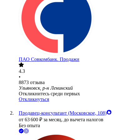
ПАО
Совкомбанк. Продажи
4.3
•
8873
отзыва
Ульяновск, р-н Ленинский
Откликнитесь среди первых
Откликнуться
Продавец-консультант (Московское, 108)
от
63 600
₽
за месяц,
до вычета налогов
Без опыта