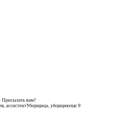
. Присылать вам?
я, ассистент
Уборщица, уборщик
еще 9