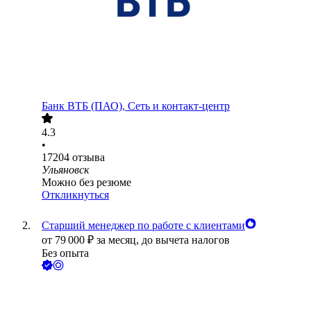
Банк ВТБ (ПАО), Сеть и контакт-центр
4.3
•
17204
отзыва
Ульяновск
Можно без резюме
Откликнуться
Старший менеджер по работе с клиентами
от
79 000
₽
за месяц,
до вычета налогов
Без опыта