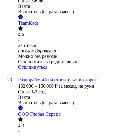
Опыт 3-6 лет
Вахта
Выплаты: Два раза в месяц
TeamKadr
4.6
•
21
отзыв
посёлок Боровёнка
Можно без резюме
Откликнитесь среди первых
Откликнуться
Разнорабочий на строительство дорог
132 000
–
150 000
₽
за месяц,
на руки
Опыт 1-3 года
Вахта
Выплаты: Два раза в месяц
ООО
Глобал Сервис
4.3
•