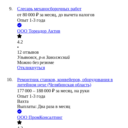
Слесарь механосборочных работ
от
80 000
₽
за месяц,
до вычета налогов
Опыт 1-3 года
ООО
Тореадор Актив
4.2
•
12
отзывов
Ульяновск, р-н Заволжский
Можно без резюме
Откликнуться
Ремонтник станков, конвейеров, оборудования в
литейном цехе (Челябинская область)
177 000
–
188 000
₽
за месяц,
на руки
Опыт 1-3 года
Вахта
Выплаты: Два раза в месяц
ООО
ПромКонсалтинг