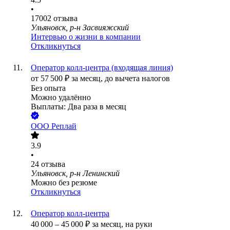
•
17002
отзыва
Ульяновск, р-н Засвияжский
Интервью о жизни в компании
Откликнуться
Оператор колл-центра (входящая линия)
от
57 500
₽
за месяц,
до вычета налогов
Без опыта
Можно удалённо
Выплаты: Два раза в месяц
ООО
Реплай
3.9
•
24
отзыва
Ульяновск, р-н Ленинский
Можно без резюме
Откликнуться
Оператор колл-центра
40 000
–
45 000
₽
за месяц,
на руки