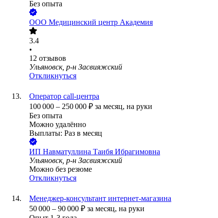
Без опыта
ООО
Медицинский центр Академия
3.4
•
12
отзывов
Ульяновск, р-н Засвияжский
Откликнуться
Оператор call-центра
100 000
–
250 000
₽
за месяц,
на руки
Без опыта
Можно удалённо
Выплаты: Раз в месяц
ИП
Навматуллина Таибя Ибрагимовна
Ульяновск, р-н Засвияжский
Можно без резюме
Откликнуться
Менеджер-консультант интернет-магазина
50 000
–
90 000
₽
за месяц,
на руки
Опыт 1-3 года