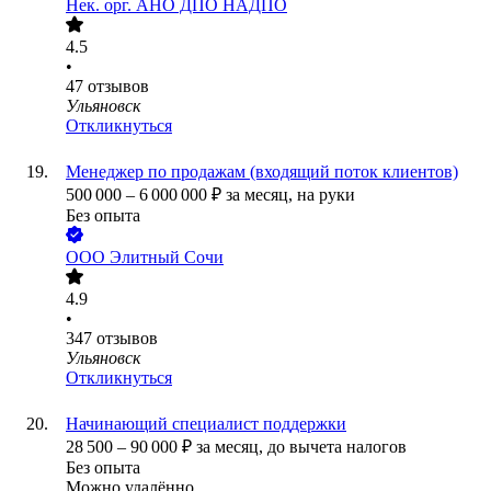
Нек. орг.
АНО ДПО НАДПО
4.5
•
47
отзывов
Ульяновск
Откликнуться
Менеджер по продажам (входящий поток клиентов)
500 000
–
6 000 000
₽
за месяц,
на руки
Без опыта
ООО
Элитный Сочи
4.9
•
347
отзывов
Ульяновск
Откликнуться
Начинающий специалист поддержки
28 500
–
90 000
₽
за месяц,
до вычета налогов
Без опыта
Можно удалённо