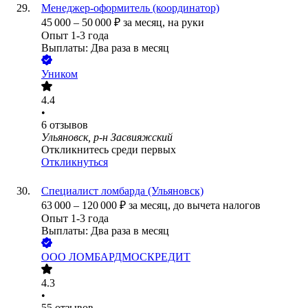
Менеджер-оформитель (координатор)
45 000
–
50 000
₽
за месяц,
на руки
Опыт 1-3 года
Выплаты: Два раза в месяц
Уником
4.4
•
6
отзывов
Ульяновск, р-н Засвияжский
Откликнитесь среди первых
Откликнуться
Специалист ломбарда (Ульяновск)
63 000
–
120 000
₽
за месяц,
до вычета налогов
Опыт 1-3 года
Выплаты: Два раза в месяц
ООО
ЛОМБАРДМОСКРЕДИТ
4.3
•
55
отзывов