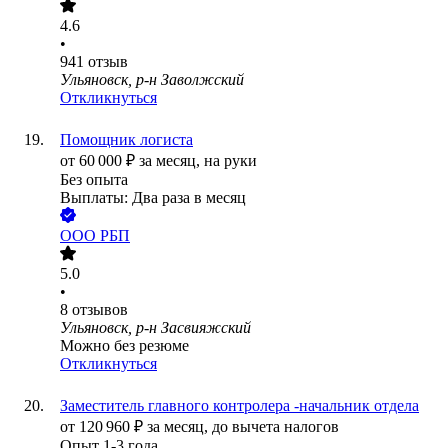
4.6
•
941
отзыв
Ульяновск, р-н Заволжский
Откликнуться
Помощник логиста
от
60 000
₽
за месяц,
на руки
Без опыта
Выплаты: Два раза в месяц
ООО
РБП
5.0
•
8
отзывов
Ульяновск, р-н Засвияжский
Можно без резюме
Откликнуться
Заместитель главного контролера -начальник отдела
от
120 960
₽
за месяц,
до вычета налогов
Опыт 1-3 года