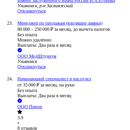
Имени Заслуженного Врача России В.А.Егорова
Ульяновск, р-н Засвияжский
Откликнуться
Менеджер по продажам (входящие заявки)
80 000
–
250 000
₽
за месяц,
до вычета налогов
Без опыта
Можно удалённо
Выплаты: Два раза в месяц
ООО
МедШтудиум
Ульяновск
Откликнуться
Начинающий специалист в юр.отдел
от
35 000
₽
за месяц,
на руки
Без опыта
Выплаты: Два раза в месяц
ООО
Приор
3.9
•
8
отзывов