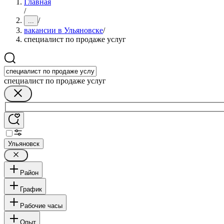
Главная
/
/
...
вакансии в Ульяновске
/
специалист по продаже услуг
специалист по продаже услуг
Ульяновск
Район
График
Рабочие часы
Опыт