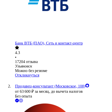
Банк ВТБ (ПАО), Сеть и контакт-центр
4.3
•
17204
отзыва
Ульяновск
Можно без резюме
Откликнуться
Продавец-консультант (Московское, 108)
от
63 600
₽
за месяц,
до вычета налогов
Без опыта