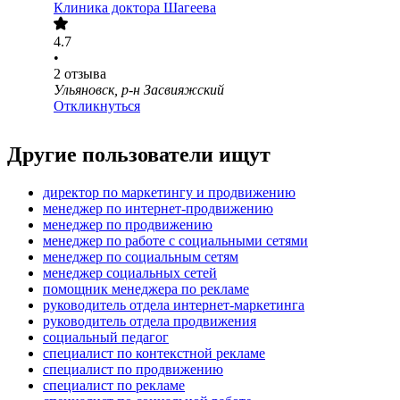
Клиника доктора Шагеева
4.7
•
2
отзыва
Ульяновск, р-н Засвияжский
Откликнуться
Другие пользователи ищут
директор по маркетингу и продвижению
менеджер по интернет-продвижению
менеджер по продвижению
менеджер по работе с социальными сетями
менеджер по социальным сетям
менеджер социальных сетей
помощник менеджера по рекламе
руководитель отдела интернет-маркетинга
руководитель отдела продвижения
социальный педагог
специалист по контекстной рекламе
специалист по продвижению
специалист по рекламе