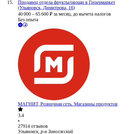
Продавец отдела фрукты/овощи в Гипермаркет
(Ульяновск, Димитрова, 16)
40 000
–
65 600
₽
за месяц,
до вычета налогов
Без опыта
МАГНИТ, Розничная сеть. Магазины продуктов
3.4
•
27914
отзывов
Ульяновск, р-н Заволжский