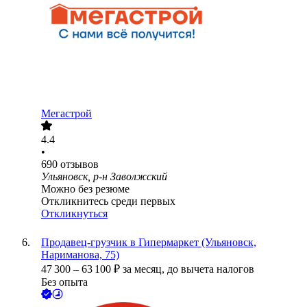
Мегастрой
4.4
•
690
отзывов
Ульяновск, р-н Заволжский
Можно без резюме
Откликнитесь среди первых
Откликнуться
Продавец-грузчик в Гипермаркет (Ульяновск,
Нариманова, 75)
47 300
–
63 100
₽
за месяц,
до вычета налогов
Без опыта