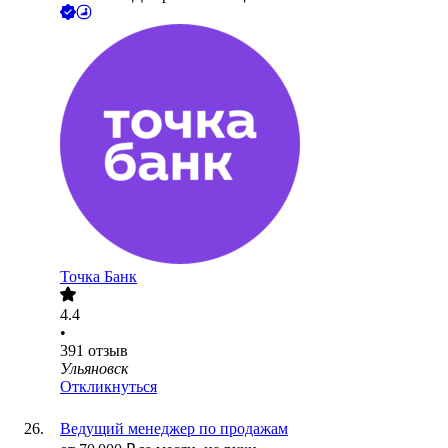
Точка Банк
4.4
•
391
отзыв
Ульяновск
Откликнуться
Ведущий менеджер по продажам