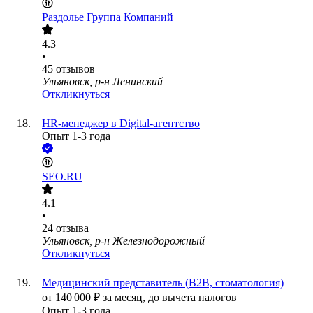
Раздолье Группа Компаний
4.3
•
45
отзывов
Ульяновск, р-н Ленинский
Откликнуться
HR-менеджер в Digital-агентство
Опыт 1-3 года
SEO.RU
4.1
•
24
отзыва
Ульяновск, р-н Железнодорожный
Откликнуться
Медицинский представитель (B2B, стоматология)
от
140 000
₽
за месяц,
до вычета налогов
Опыт 1-3 года