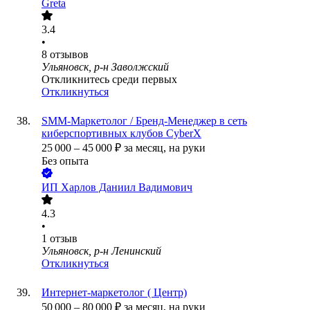
Greta
3.4
•
8
отзывов
Ульяновск, р-н Заволжский
Откликнитесь среди первых
Откликнуться
SMM-Маркетолог / Бренд-Менеджер в сеть
киберспортивных клубов CyberX
25 000
–
45 000
₽
за месяц,
на руки
Без опыта
ИП
Харлов Даниил Вадимович
4.3
•
1
отзыв
Ульяновск, р-н Ленинский
Откликнуться
Интернет-маркетолог ( Центр)
50 000
–
80 000
₽
за месяц,
на руки