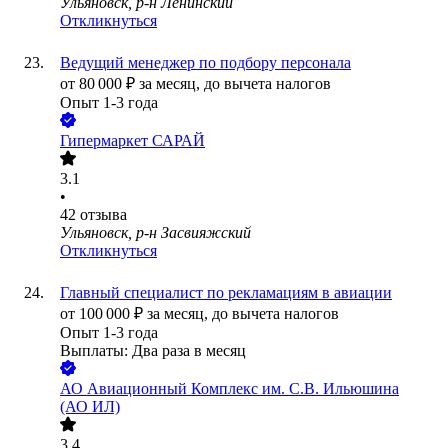
Ульяновск, р-н Ленинский
Откликнуться
Ведущий менеджер по подбору персонала
от
80 000
₽
за месяц,
до вычета налогов
Опыт 1-3 года
Гипермаркет САРАЙ
3.1
•
42
отзыва
Ульяновск, р-н Засвияжский
Откликнуться
Главный специалист по рекламациям в авиации
от
100 000
₽
за месяц,
до вычета налогов
Опыт 1-3 года
Выплаты: Два раза в месяц
АО
Авиационный Комплекс им. С.В. Ильюшина
(АО ИЛ)
3.4