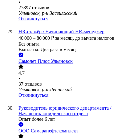
•
27897
отзывов
Ульяновск, р-н Засвияжский
Откликнуться
HR-стажёр / Начинающий HR-менеджер
40 000
–
80 000
₽
за месяц,
до вычета налогов
Без опыта
Выплаты: Два раза в месяц
Самолет Плюс Ульяновск
4.7
•
37
отзывов
Ульяновск, р-н Ленинский
Откликнуться
Руководитель юридического департамента /
Начальник юридического отдела
Опыт более 6 лет
ООО
Самаранефтекомплект