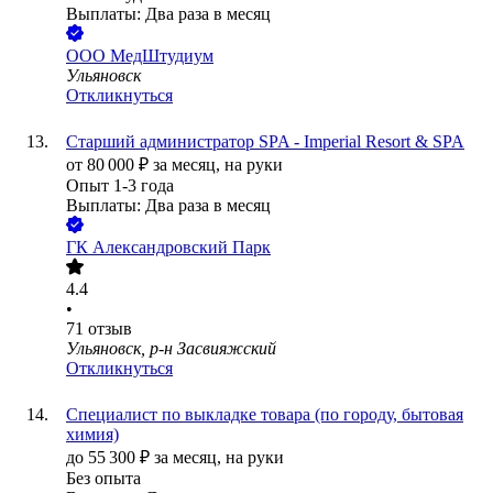
Выплаты: Два раза в месяц
ООО
МедШтудиум
Ульяновск
Откликнуться
Старший администратор SPA - Imperial Resort & SPA
от
80 000
₽
за месяц,
на руки
Опыт 1-3 года
Выплаты: Два раза в месяц
ГК Александровский Парк
4.4
•
71
отзыв
Ульяновск, р-н Засвияжский
Откликнуться
Специалист по выкладке товара (по городу, бытовая
химия)
до
55 300
₽
за месяц,
на руки
Без опыта