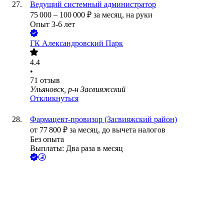
Ведущий системный администратор
75 000
–
100 000
₽
за месяц,
на руки
Опыт 3-6 лет
ГК Александровский Парк
4.4
•
71
отзыв
Ульяновск, р-н Засвияжский
Откликнуться
Фармацевт-провизор (Засвияжский район)
от
77 800
₽
за месяц,
до вычета налогов
Без опыта
Выплаты: Два раза в месяц